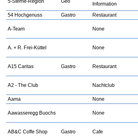
5-Sterne-Region
Geo
Information
54 Hochgenuss
Gastro
Restaurant
A-Team
None
A. + R. Frei-Küttel
None
A15 Caritas
Gastro
Restaurant
A2 - The Club
Nachtclub
Aama
None
Aawasseregg Buochs
None
AB&C Coffe Shop
Gastro
Cafe