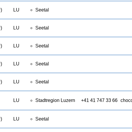
)
LU
Seetal
)
LU
Seetal
)
LU
Seetal
)
LU
Seetal
)
LU
Seetal
LU
Stadtregion Luzern
+41 41 747 33 66
choco
)
LU
Seetal