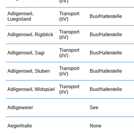
(öV)
Adligenswil,
Transport
Bus/Haltestelle
Luegisland
(öV)
Transport
Adligenswil, Rigiblick
Bus/Haltestelle
(öV)
Transport
Adligenswil, Sagi
Bus/Haltestelle
(öV)
Transport
Adligenswil, Stuben
Bus/Haltestelle
(öV)
Transport
Adligenswil, Widspüel
Bus/Haltestelle
(öV)
Adligeweier
See
Aegerihalle
None