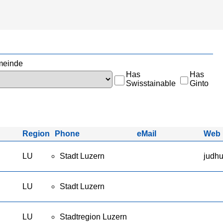
einde
Has
Has
Swisstainable
Ginto
Region
Phone
eMail
Web
LU
Stadt Luzern
judh
LU
Stadt Luzern
LU
Stadtregion Luzern