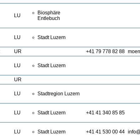
Biosphäre
LU
Entlebuch
LU
Stadt Luzern
UR
+41 79 778 82 88
moen
LU
Stadt Luzern
UR
LU
Stadtregion Luzern
LU
Stadt Luzern
+41 41 340 85 85
LU
Stadt Luzern
+41 41 530 00 44
info@