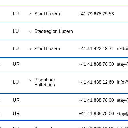
LU
Stadt Luzern
+41 79 678 75 53
LU
Stadtregion Luzern
LU
Stadt Luzern
+41 41 422 18 71
rest
UR
+41 41 888 78 00
stay
Biosphäre
LU
+41 41 488 12 60
info@
Entlebuch
UR
+41 41 888 78 00
stay
UR
+41 41 888 78 00
stay