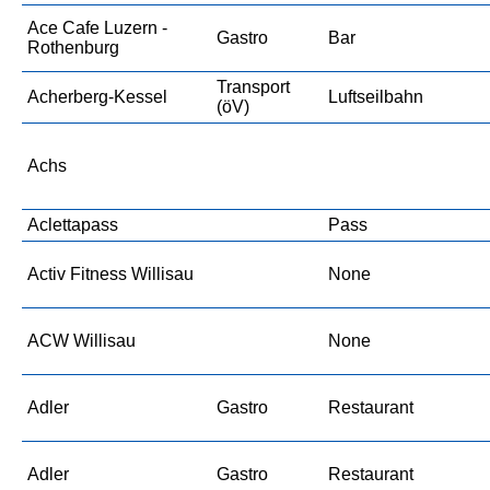
Ace Cafe Luzern -
Gastro
Bar
Rothenburg
Transport
Acherberg-Kessel
Luftseilbahn
(öV)
Achs
Aclettapass
Pass
Activ Fitness Willisau
None
ACW Willisau
None
Adler
Gastro
Restaurant
Adler
Gastro
Restaurant