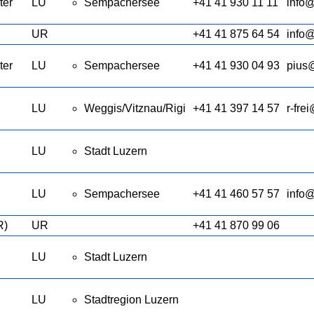
ter
LU
Sempachersee
+41 41 930 11 11
info@
UR
+41 41 875 64 54
info
ter
LU
Sempachersee
+41 41 930 04 93
pius
LU
Weggis/Vitznau/Rigi
+41 41 397 14 57
r-fre
LU
Stadt Luzern
LU
Sempachersee
+41 41 460 57 57
info
R)
UR
+41 41 870 99 06
LU
Stadt Luzern
LU
Stadtregion Luzern