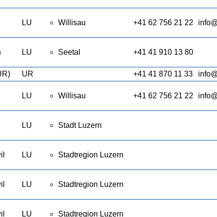
LU
Willisau
+41 62 756 21 22
info@
n
LU
Seetal
+41 41 910 13 80
UR)
UR
+41 41 870 11 33
info@
LU
Willisau
+41 62 756 21 22
info@
LU
Stadt Luzern
il
LU
Stadtregion Luzern
il
LU
Stadtregion Luzern
il
LU
Stadtregion Luzern