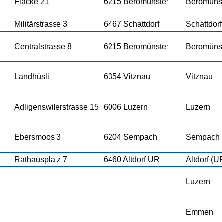
Fläcke 21
6215 Beromünster
Beromüns
Militärstrasse 3
6467 Schattdorf
Schattdorf
Centralstrasse 8
6215 Beromünster
Beromüns
Landhüsli
6354 Vitznau
Vitznau
Adligenswilerstrasse 15
6006 Luzern
Luzern
Ebersmoos 3
6204 Sempach
Sempach
Rathausplatz 7
6460 Altdorf UR
Altdorf (U
Luzern
Emmen