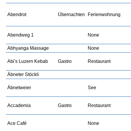
Abendrot
Übernachten
Ferienwohnung
Abendweg 1
None
Abhyanga Massage
None
Abi's Luzern Kebab
Gastro
Restaurant
Äbneter Stöckli
Äbnetweier
See
Accademia
Gastro
Restaurant
Ace Café
None