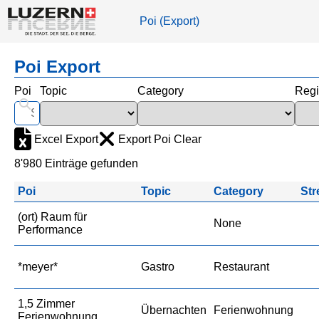
Poi (Export)
Poi Export
Poi
Topic
Category
Reg
Excel Export
Export Poi Clear
8'980 Einträge gefunden
Poi
Topic
Category
Str
(ort) Raum für
None
Performance
*meyer*
Gastro
Restaurant
1,5 Zimmer
Übernachten
Ferienwohnung
Ferienwohnung