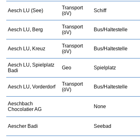
Transport
Aesch LU (See)
Schiff
(öV)
Transport
Aesch LU, Berg
Bus/Haltestelle
(öV)
Transport
Aesch LU, Kreuz
Bus/Haltestelle
(öV)
Aesch LU, Spielplatz
Geo
Spielplatz
Badi
Transport
Aesch LU, Vorderdorf
Bus/Haltestelle
(öV)
Aeschbach
None
Chocolatier AG
Aescher Badi
Seebad