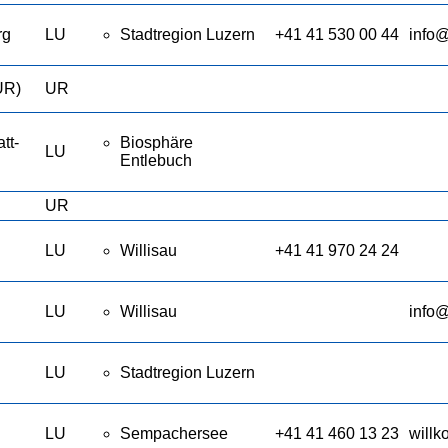
rg
LU
Stadtregion Luzern
+41 41 530 00 44
info@
UR)
UR
tt-
Biosphäre
LU
Entlebuch
UR
LU
Willisau
+41 41 970 24 24
LU
Willisau
info@
LU
Stadtregion Luzern
LU
Sempachersee
+41 41 460 13 23
will