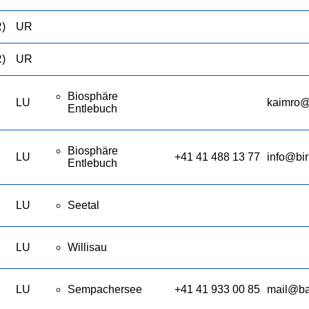
R)
UR
R)
UR
Biosphäre
LU
kaimro@
Entlebuch
Biosphäre
LU
+41 41 488 13 77
info@bir
Entlebuch
LU
Seetal
LU
Willisau
LU
Sempachersee
+41 41 933 00 85
mail@ba