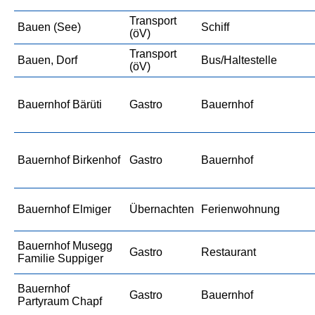
Transport
Bauen (See)
Schiff
(öV)
Transport
Bauen, Dorf
Bus/Haltestelle
(öV)
Bauernhof Bärüti
Gastro
Bauernhof
Bauernhof Birkenhof
Gastro
Bauernhof
Bauernhof Elmiger
Übernachten
Ferienwohnung
Bauernhof Musegg
Gastro
Restaurant
Familie Suppiger
Bauernhof
Gastro
Bauernhof
Partyraum Chapf