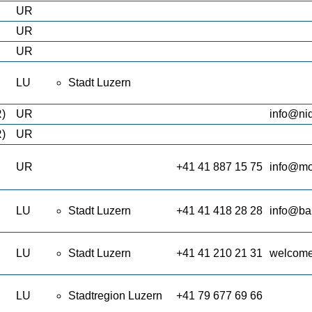
UR
UR
UR
LU
Stadt Luzern
R)
UR
info@ni
R)
UR
UR
+41 41 887 15 75
info@mo
LU
Stadt Luzern
+41 41 418 28 28
info@ba
LU
Stadt Luzern
+41 41 210 21 31
welcome
LU
Stadtregion Luzern
+41 79 677 69 66