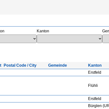
ion
Kanton
Gem
t
Postal Code / City
Gemeinde
Kanton
Erstfeld
Flühli
Erstfeld
Bürglen (U