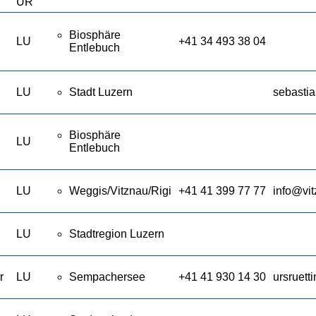
UR
Biosphäre
LU
+41 34 493 38 04
Entlebuch
LU
Stadt Luzern
sebasti
Biosphäre
LU
Entlebuch
LU
Weggis/Vitznau/Rigi
+41 41 399 77 77
info@vit
LU
Stadtregion Luzern
r
LU
Sempachersee
+41 41 930 14 30
ursruet