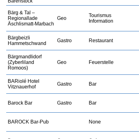
Bärenstock
Bärg & Tal –
Tourismus
Regionallade
Geo
Information
Äschlismatt-Marbach
Bärgbeizli
Gastro
Restaurant
Hammetschwand
Bärgmandlidorf
(Zyberliland
Geo
Feuerstelle
Romoos)
BARiolé Hotel
Gastro
Bar
Vitznauerhof
Barock Bar
Gastro
Bar
BAROCK Bar-Pub
None