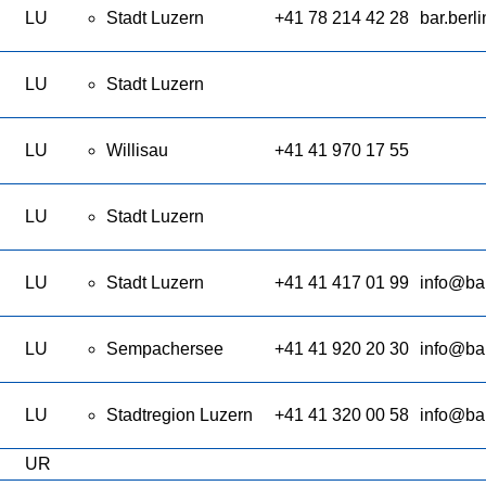
LU
Stadt Luzern
+41 78 214 42 28
bar.berl
LU
Stadt Luzern
LU
Willisau
+41 41 970 17 55
LU
Stadt Luzern
LU
Stadt Luzern
+41 41 417 01 99
info@ba
LU
Sempachersee
+41 41 920 20 30
info@ba
LU
Stadtregion Luzern
+41 41 320 00 58
info@bar
UR