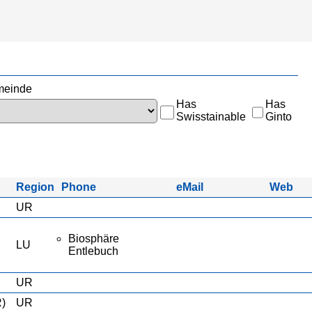
einde
Has
Has
Swisstainable
Ginto
Region
Phone
eMail
Web
UR
Biosphäre
LU
Entlebuch
UR
R)
UR