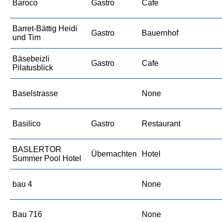
Baroco
Gastro
Cafe
Barret-Bättig Heidi
Gastro
Bauernhof
und Tim
Bäsebeizli
Gastro
Cafe
Pilatusblick
Baselstrasse
None
Basilico
Gastro
Restaurant
BASLERTOR
Übernachten
Hotel
Summer Pool Hotel
bau 4
None
Bau 716
None