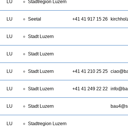
LU
Stadtregion Luzern
LU
Seetal
+41 41 917 15 26
kirchho
LU
Stadt Luzern
LU
Stadt Luzern
LU
Stadt Luzern
+41 41 210 25 25
ciao@bas
LU
Stadt Luzern
+41 41 249 22 22
info@bas
LU
Stadt Luzern
bau4@sc
LU
Stadtregion Luzern