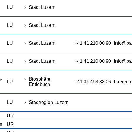
LU
Stadt Luzern
LU
Stadt Luzern
LU
Stadt Luzern
+41 41 210 00 90
info@ba
LU
Stadt Luzern
+41 41 210 00 90
info@ba
-
Biosphäre
LU
+41 34 493 33 06
baeren.
Entlebuch
LU
Stadtregion Luzern
UR
en
UR