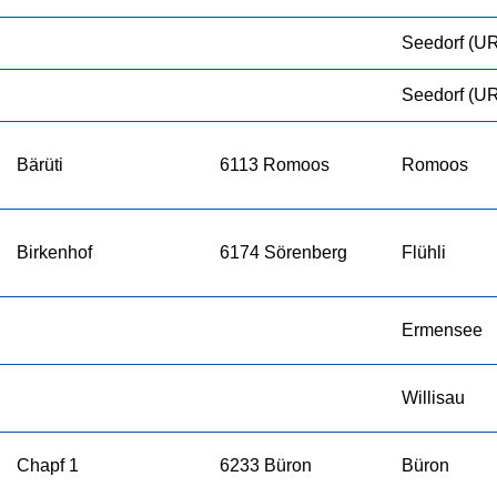
Seedorf (U
Seedorf (U
Bärüti
6113 Romoos
Romoos
Birkenhof
6174 Sörenberg
Flühli
Ermensee
Willisau
Chapf 1
6233 Büron
Büron