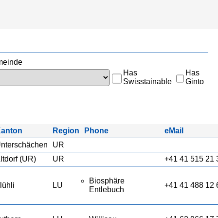
einde
Has
Has
Swisstainable
Ginto
anton
Region
Phone
eMail
nterschächen
UR
ltdorf (UR)
UR
+41 41 515 21 
Biosphäre
lühli
LU
+41 41 488 12 
Entlebuch