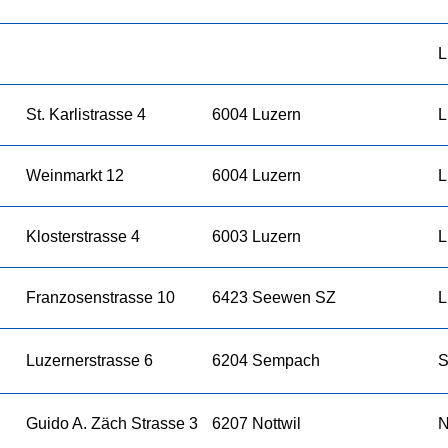
L
St. Karlistrasse 4
6004 Luzern
L
Weinmarkt 12
6004 Luzern
L
Klosterstrasse 4
6003 Luzern
L
Franzosenstrasse 10
6423 Seewen SZ
L
Luzernerstrasse 6
6204 Sempach
S
Guido A. Zäch Strasse 3
6207 Nottwil
N