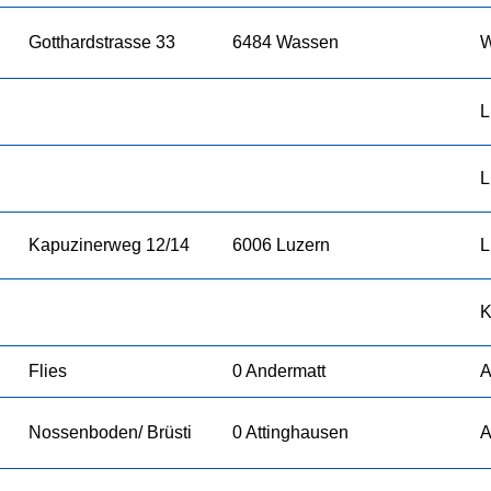
Gotthardstrasse 33
6484 Wassen
W
L
L
Kapuzinerweg 12/14
6006 Luzern
L
K
Flies
0 Andermatt
A
Nossenboden/ Brüsti
0 Attinghausen
A