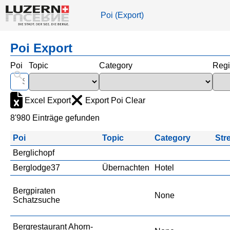
Poi (Export)
Poi Export
Poi
Topic
Category
Reg
Excel Export
Export Poi Clear
8'980 Einträge gefunden
Poi
Topic
Category
Str
Berglichopf
Berglodge37
Übernachten
Hotel
Bergpiraten
None
Schatzsuche
Bergrestaurant Ahorn-