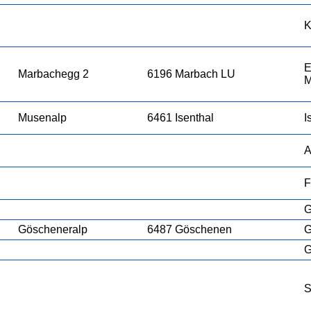
K
E
Marbachegg 2
6196 Marbach LU
M
Musenalp
6461 Isenthal
I
A
F
G
Göscheneralp
6487 Göschenen
G
G
S