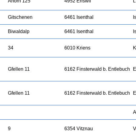
Ahorn 125
4952 Eriswil
L
Gitschenen
6461 Isenthal
I
Biwaldalp
6461 Isenthal
I
34
6010 Kriens
K
Gfellen 11
6162 Finsterwald b. Entlebuch
E
Gfellen 11
6162 Finsterwald b. Entlebuch
E
A
9
6354 Vitznau
V