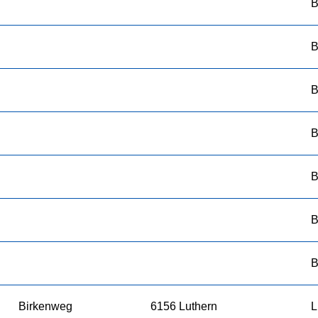
B
B
B
B
B
B
B
Birkenweg
6156 Luthern
L