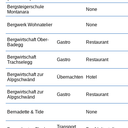
Bergsteigerschule
None
Montanara
Bergwerk Wohnatelier
None
Bergwirtschaft Ober-
Gastro
Restaurant
Badegg
Bergwirtschaft
Gastro
Restaurant
Trachselegg
Bergwirtschaft zur
Übernachten
Hotel
Alpgschwänd
Bergwirtschaft zur
Gastro
Restaurant
Alpgschwänd
Bernadette & Tide
None
Transport