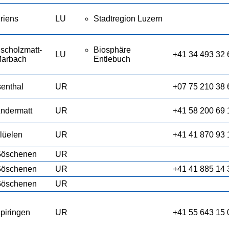
riens
LU
Stadtregion Luzern
scholzmatt-
Biosphäre
LU
+41 34 493 32 
arbach
Entlebuch
senthal
UR
+07 75 210 38 
ndermatt
UR
+41 58 200 69 
lüelen
UR
+41 41 870 93 
öschenen
UR
öschenen
UR
+41 41 885 14 
öschenen
UR
piringen
UR
+41 55 643 15 