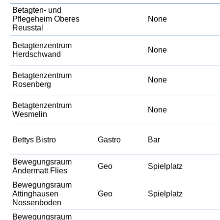
Betagten- und
Pflegeheim Oberes
None
Reusstal
Betagtenzentrum
None
Herdschwand
Betagtenzentrum
None
Rosenberg
Betagtenzentrum
None
Wesmelin
Bettys Bistro
Gastro
Bar
Bewegungsraum
Geo
Spielplatz
Andermatt Flies
Bewegungsraum
Attinghausen
Geo
Spielplatz
Nossenboden
Bewegungsraum