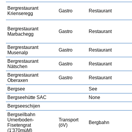
Bergrestaurant
Gastro
Restaurant
Krienseregg
Bergrestaurant
Gastro
Restaurant
Marbachegg
Bergrestaurant
Gastro
Restaurant
Musenalp
Bergrestaurant
Gastro
Restaurant
Nätschen
Bergrestaurant
Gastro
Restaurant
Oberaxen
Bergsee
See
Bergseehütte SAC
None
Bergseeschijen
Bergseilbahn
Urnerboden-
Transport
Bergbahn
Fisetengrat
(öV)
(1'370müM)