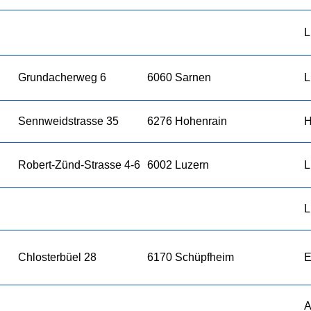
L
Grundacherweg 6
6060 Sarnen
L
Sennweidstrasse 35
6276 Hohenrain
H
Robert-Zünd-Strasse 4-6
6002 Luzern
L
L
Chlosterbüel 28
6170 Schüpfheim
E
A