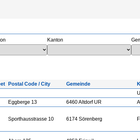
ion
Kanton
Gem
eet
Postal Code / City
Gemeinde
K
U
Eggberge 13
6460 Altdorf UR
A
Sporthausstrasse 10
6174 Sörenberg
F