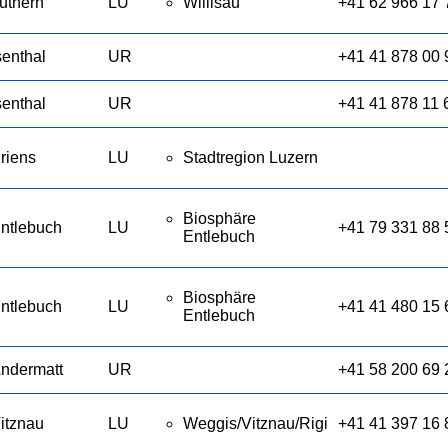
uthern
LU
Willisau
+41 62 966 17 
senthal
UR
+41 41 878 00 
senthal
UR
+41 41 878 11 
riens
LU
Stadtregion Luzern
Biosphäre
ntlebuch
LU
+41 79 331 88 
Entlebuch
Biosphäre
ntlebuch
LU
+41 41 480 15 
Entlebuch
ndermatt
UR
+41 58 200 69 
itznau
LU
Weggis/Vitznau/Rigi
+41 41 397 16 