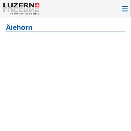
Äiehorn